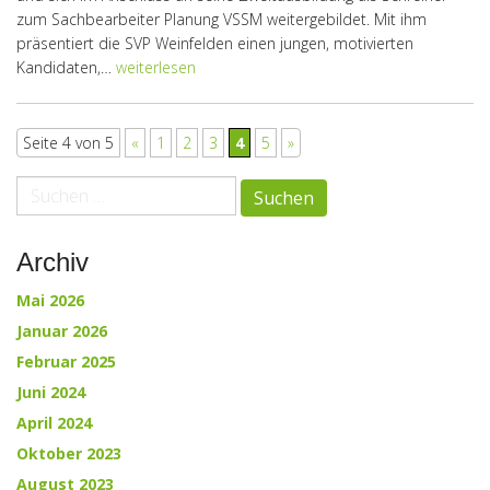
zum Sachbearbeiter Planung VSSM weitergebildet. Mit ihm
präsentiert die SVP Weinfelden einen jungen, motivierten
Kandidaten,…
weiterlesen
paging-
Seite 4 von 5
«
1
2
3
4
5
»
navigation
Suche
nach:
Archiv
Mai 2026
Januar 2026
Februar 2025
Juni 2024
April 2024
Oktober 2023
August 2023