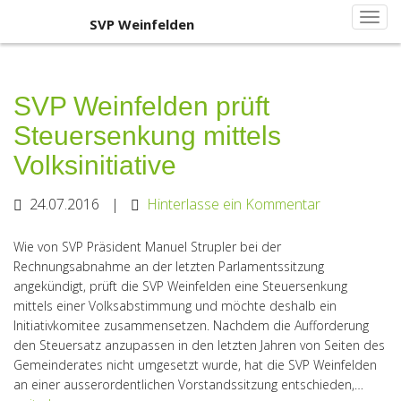
Primary
Skip
SVP Weinfelden
SVP Weinfelden
to
Menu
content
SVP Weinfelden prüft
Steuersenkung mittels
Volksinitiative
24.07.2016
|
Hinterlasse ein Kommentar
Wie von SVP Präsident Manuel Strupler bei der
Rechnungsabnahme an der letzten Parlamentssitzung
angekündigt, prüft die SVP Weinfelden eine Steuersenkung
mittels einer Volksabstimmung und möchte deshalb ein
Initiativkomitee zusammensetzen. Nachdem die Aufforderung
den Steuersatz anzupassen in den letzten Jahren von Seiten des
Gemeinderates nicht umgesetzt wurde, hat die SVP Weinfelden
an einer ausserordentlichen Vorstandssitzung entschieden,…