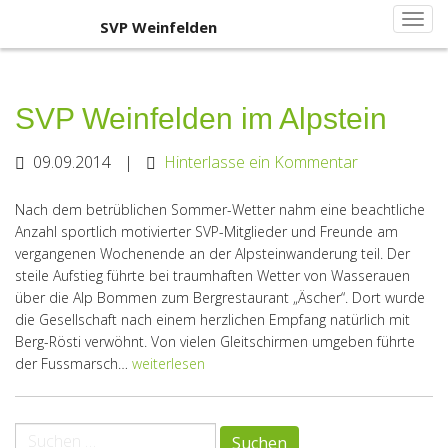
Primary
Skip
SVP Weinfelden
SVP Weinfelden
to
Menu
content
SVP Weinfelden im Alpstein
09.09.2014
|
Hinterlasse ein Kommentar
Nach dem betrüblichen Sommer-Wetter nahm eine beachtliche
Anzahl sportlich motivierter SVP-Mitglieder und Freunde am
vergangenen Wochenende an der Alpsteinwanderung teil. Der
steile Aufstieg führte bei traumhaften Wetter von Wasserauen
über die Alp Bommen zum Bergrestaurant „Äscher“. Dort wurde
die Gesellschaft nach einem herzlichen Empfang natürlich mit
Berg-Rösti verwöhnt. Von vielen Gleitschirmen umgeben führte
der Fussmarsch…
weiterlesen
paging-
Suche