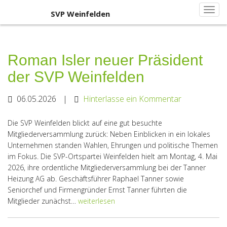
Primary
Skip
SVP Weinfelden
SVP Weinfelden
to
Menu
content
Roman Isler neuer Präsident
der SVP Weinfelden
06.05.2026
|
Hinterlasse ein Kommentar
Die SVP Weinfelden blickt auf eine gut besuchte
Mitgliederversammlung zurück: Neben Einblicken in ein lokales
Unternehmen standen Wahlen, Ehrungen und politische Themen
im Fokus. Die SVP-Ortspartei Weinfelden hielt am Montag, 4. Mai
2026, ihre ordentliche Mitgliederversammlung bei der Tanner
Heizung AG ab. Geschäftsführer Raphael Tanner sowie
Seniorchef und Firmengründer Ernst Tanner führten die
Mitglieder zunächst…
weiterlesen