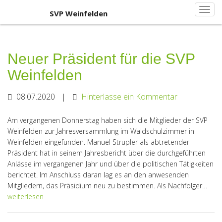
Primary
Skip
SVP Weinfelden
SVP Weinfelden
to
Menu
content
Neuer Präsident für die SVP
Weinfelden
08.07.2020
|
Hinterlasse ein Kommentar
Am vergangenen Donnerstag haben sich die Mitglieder der SVP
Weinfelden zur Jahresversammlung im Waldschulzimmer in
Weinfelden eingefunden. Manuel Strupler als abtretender
Präsident hat in seinem Jahresbericht über die durchgeführten
Anlässe im vergangenen Jahr und über die politischen Tätigkeiten
berichtet. Im Anschluss daran lag es an den anwesenden
Mitgliedern, das Präsidium neu zu bestimmen. Als Nachfolger…
weiterlesen