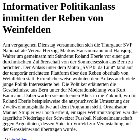
Informativer Politikanlass
inmitten der Reben von
Weinfelden
Am vergangenen Dienstag versammelten sich die Thurgauer SVP
Nationalräte Verena Herzog, Markus Hausammann und Hansjörg
Walter um gemeinsam mit Ständerat Roland Eberle vor einer gut
durchmischten Zuhörerschaft von der Sommersession aus Bern zu
berichten. Der Anlass unter dem Motto „SVP bi dä Lüüt“ fand auf
der temporär errichteten Plattform über den Reben oberhalb von
Weinfelden statt. Erfreulicherweise wohnten dem Anlass auch viele
junge Politik Interessierte bei. Die Politiker erläuterten die
Geschehnisse aus Bern unter der Moderationsleitung von Kurt
Baumann. Dabei warfen sie auch einen Blick in die Zukunft, wo für
Roland Eberle beispielsweise die anspruchsvolle Umsetzung der
Zweitwohnungsinitiative auf dem Programm steht. Organisator
Manuel Strupler war hoch erfreut, einziger Wehrmutstropfen war die
ärgerliche Niederlage der Schweizer Fussball Nationalmannschaft
gegen Argentinien, dessen Spiel im Vorfeld zur Veranstaltung auf
der Grossleinwand übertragen wurde.
Weinfelden