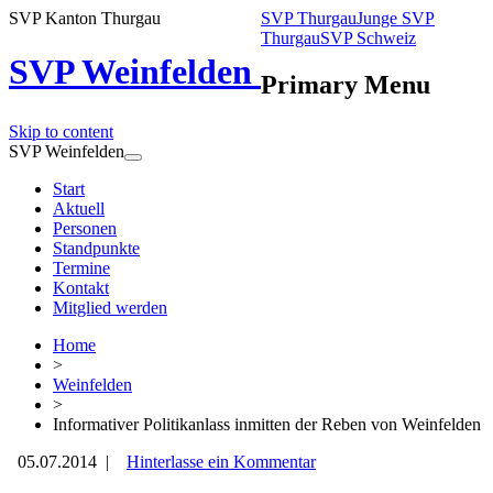
SVP Kanton Thurgau
SVP Thurgau
Junge SVP
Thurgau
SVP Schweiz
SVP Weinfelden
Primary Menu
Skip to content
SVP Weinfelden
SVP Weinfelden
Start
Aktuell
Personen
Standpunkte
Termine
Kontakt
Mitglied werden
Home
>
Weinfelden
>
Informativer Politikanlass inmitten der Reben von Weinfelden
05.07.2014
|
Hinterlasse ein Kommentar